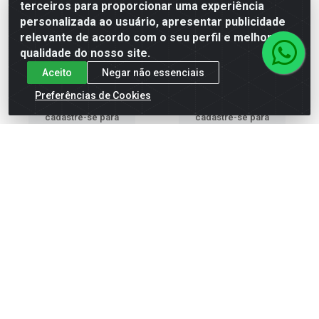
terceiros para proporcionar uma experiência
Gel Mix 25g
Soft Gel Mix 60g
personalizada ao usuário, apresentar publicidade
Código: 5522
Código: 3818
relevante de acordo com o seu perfil e melhorar a
Embalagem: 1 UN
Embalagem: 1 UN
qualidade do nosso site.
Aceito
Negar não essenciais
Preferências de Cookies
Faça seu login ou
Faça seu login ou
cadastre-se para
cadastre-se para
ver preços e
ver preços e
comprar
comprar
Cadastre-se para receber nossas ofertas!