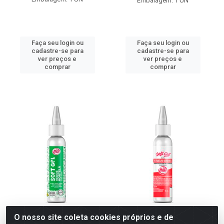
Embalagem: 1 UN
Faça seu login ou
Faça seu login ou
cadastre-se para
cadastre-se para
ver preços e
ver preços e
comprar
comprar
O nosso site coleta cookies próprios e de
Corante Verde Hortelã Soft
Corante Vermelho Morango