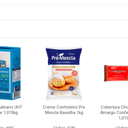
linario UHT
Creme Confeiteiro Pre
Cobertura Cho
e 1,010kg
Mescla Baunilha 1kg
Amargo Confei
1,01
go: 4992
Código: 5186
Código