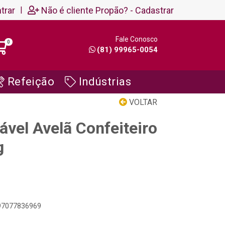
trar
|
Não é cliente Propão? - Cadastrar
Fale Conosco
0
(81) 99965-0054
Refeição
Indústrias
VOLTAR
vel Avelã Confeiteiro
g
897077836969