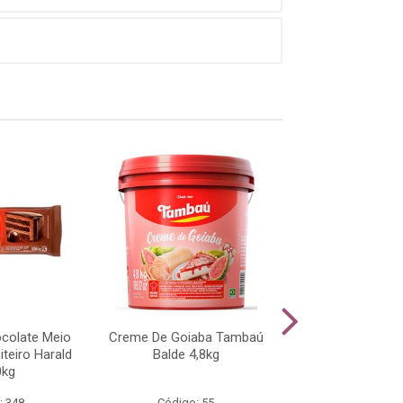
colate Meio
Creme De Goiaba Tambaú
Recheio Forn
teiro Harald
Balde 4,8kg
Chocolcate Ao L
0kg
Harald 1,0
: 348
Código: 55
Código: 51