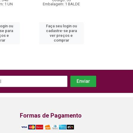
m: 1 UN
Embalagem: 1 BALDE
Embalagem: 1
login ou
Faça seu login ou
Faça seu log
se para
cadastre-se para
cadastre-se
ços e
ver preços e
ver preços
rar
comprar
compra
Formas de Pagamento