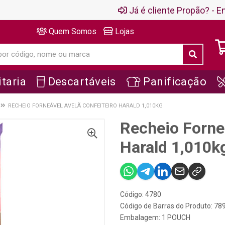
Já é cliente Propão? - En
Quem Somos
Lojas
taria
Descartáveis
Panificação
RECHEIO FORNEÁVEL AVELÃ CONFEITEIRO HARALD 1,010KG
Recheio Forneá
Harald 1,010k
Código: 4780
Código de Barras do Produto: 7
Embalagem: 1 POUCH