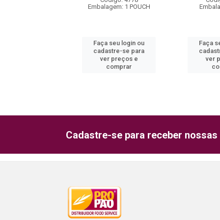
lagem: 1 LATA
Embalagem: 1 POUCH
Embala
 seu login ou
Faça seu login ou
Faça s
astre-se para
cadastre-se para
cadast
er preços e
ver preços e
ver 
comprar
comprar
co
Cadastre-se para receber nossas 