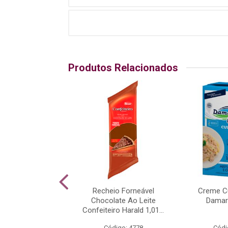
Produtos Relacionados
ndensado Integral
Recheio Forneável
Creme Cu
 Nestle 2,6kg
Chocolate Ao Leite
Damar
Confeiteiro Harald 1,01...
ódigo: 531
Código: 4778
Códi