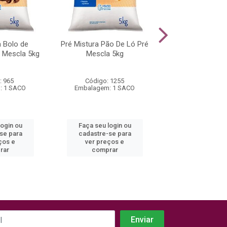
a Bolo de
Pré Mistura Pão De Ló Pré
Pré Mistura Bolo 
 Mescla 5kg
Mescla 5kg
Pré Mescla
: 965
Código: 1255
Código: 9
: 1 SACO
Embalagem: 1 SACO
Embalagem: 1
login ou
Faça seu login ou
Faça seu log
se para
cadastre-se para
cadastre-se
ços e
ver preços e
ver preços
rar
comprar
compra