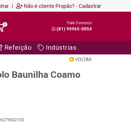
trar
|
Não é cliente Propão? - Cadastrar
Fale Conosco
0
(81) 99965-0054
Refeição
Indústrias
VOLTAR
olo Baunilha Coamo
896279602150