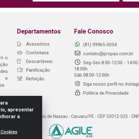
Departamentos
Fale Conosco
Acessórios
(81) 99965-0054
Confeitaria
contato@propao.com.br
om o
Descartáveis
Seg-Sex 8:00-12:00 - 14:00
ação
18:00h
Panificação
ades
Sáb 08:00-12:00h
ia e
Refeição
Siga nosso perfil no Insta
sa.
Política de Privacidade
para
io, apresentar
elhorar a
da Fonte, 91 - Maurício de Nassau - Caruaru/PE - CEP 55012-025 - C
 Cookies