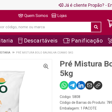
Já é cliente Propão? - En
Quem Somos
Lojas
taria
Descartáveis
Panificação
EITARIA
PRÉ MISTURA BOLO BAUNILHA COAMO 5KG
Pré Mistura B
5kg
Código: 5808
Código de Barras do Produto: 7
Embalagem: 1 PACOTE