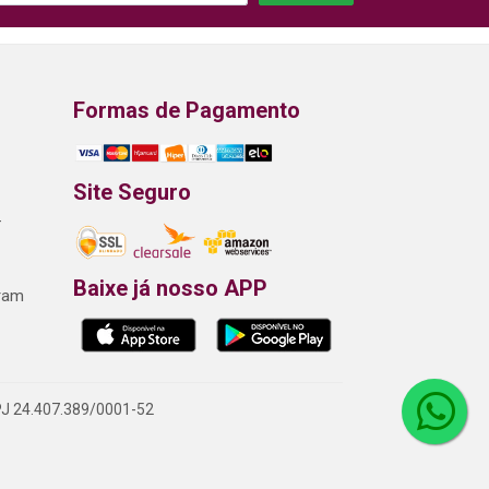
Formas de Pagamento
Site Seguro
-
Baixe já nosso APP
gram
NPJ 24.407.389/0001-52