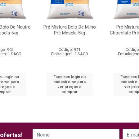
 Bolo De Neutro
Pré Mistura Bolo De Milho
Pré Mistur
escla 5kg
Pré Mescla 5kg
Chocolate Pré
go: 962
Código: 941
Código
em: 1 SACO
Embalagem: 1 SACO
Embalagem
eu login ou
Faça seu login ou
Faça seu 
re-se para
cadastre-se para
cadastre-
preços e
ver preços e
ver pre
mprar
comprar
comp
ofertas!