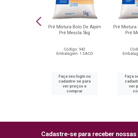
 Real Mix 1kg
Pré Mistura Bolo De Aipim
Pré Mistura
Pré Mescla 5kg
Pré M
ódigo: 1383
Código: 942
Códi
agem: 1 PACOTE
Embalagem: 1 SACO
Embalag
 seu login ou
Faça seu login ou
Faça s
astre-se para
cadastre-se para
cadast
er preços e
ver preços e
ver 
comprar
comprar
co
Cadastre-se para receber nossas 