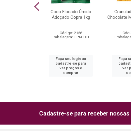
o Power Ball
Coco Flocado Úmido
Granula
e Mavalerio 500g
Adoçado Copra 1kg
Chocolate M
ódigo: 535
Código: 2156
Códi
agem: 1 PACOTE
Embalagem: 1 PACOTE
Embalage
 seu login ou
Faça seu login ou
Faça s
astre-se para
cadastre-se para
cadast
er preços e
ver preços e
ver 
comprar
comprar
co
Cadastre-se para receber nossas 