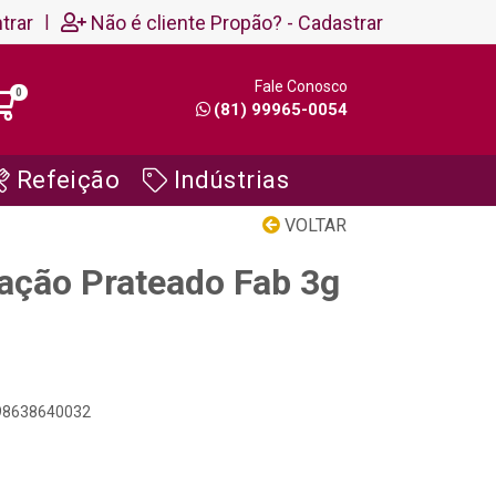
trar
|
Não é cliente Propão? - Cadastrar
Fale Conosco
0
(81) 99965-0054
Refeição
Indústrias
VOLTAR
ação Prateado Fab 3g
898638640032