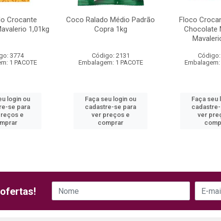
do Crocante
Coco Ralado Médio Padrão
Floco Croca
avalerio 1,01kg
Copra 1kg
Chocolate 
Mavaleri
go: 3774
Código: 2131
Código:
m: 1 PACOTE
Embalagem: 1 PACOTE
Embalagem:
eu login ou
Faça seu login ou
Faça seu 
re-se para
cadastre-se para
cadastre-
preços e
ver preços e
ver pre
mprar
comprar
comp
ofertas!