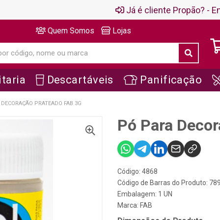
Já é cliente Propão? - En
Quem Somos
Lojas
taria
Descartáveis
Panificação
 DECORAÇÃO PRATEADO FAB 3G
Pó Para Decor
Código: 4868
Código de Barras do Produto: 7
Embalagem: 1 UN
Marca:
FAB