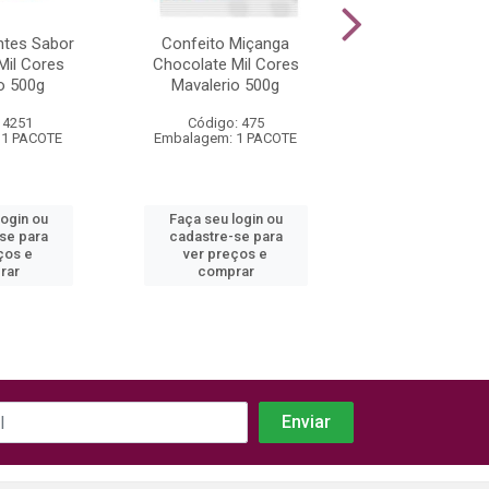
ntes Sabor
Confeito Miçanga
Granulado Gr
Mil Cores
Chocolate Mil Cores
Chocolate Ao Lei
o 500g
Mavalerio 500g
Harald 40
 4251
Código: 475
Código: 43
 1 PACOTE
Embalagem: 1 PACOTE
Embalagem: 1 
login ou
Faça seu login ou
Faça seu log
se para
cadastre-se para
cadastre-se
ços e
ver preços e
ver preços
rar
comprar
compra