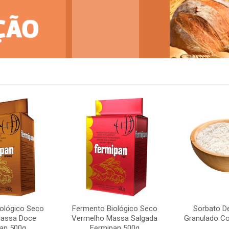
ológico Seco
Fermento Biológico Seco
Sorbato D
assa Doce
Vermelho Massa Salgada
Granulado Co
an 500g
Fermipan 500g