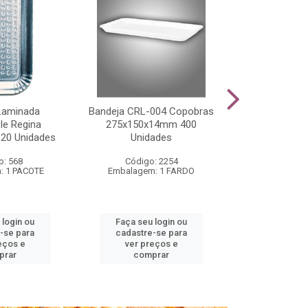
Laminada
Bandeja CRL-004 Copobras
Forma Bolo I
e Regina
275x150x14mm 400
Greasepel 5
 20 Unidades
Unidades
o: 568
Código: 2254
Código
: 1 PACOTE
Embalagem: 1 FARDO
Embalagem:
 login ou
Faça seu login ou
Faça seu 
-se para
cadastre-se para
cadastre
eços e
ver preços e
ver pr
prar
comprar
comp