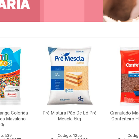
anga Colorida
Pré Mistura Pão De Ló Pré
Granulado Ma
res Mavalerio
Mescla 5kg
Confeiteiro H
00g
o: 539
Código: 1255
Códig