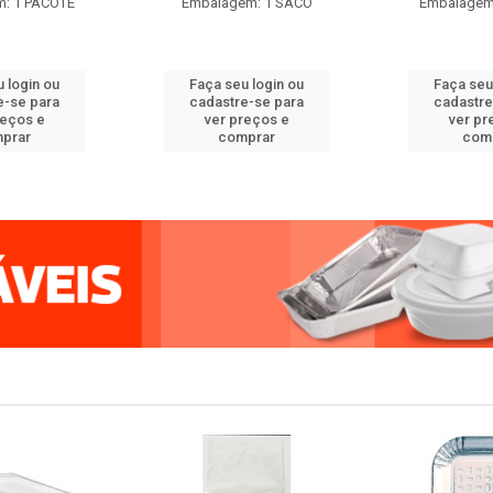
: 1 PACOTE
Embalagem: 1 SACO
Embalagem
 login ou
Faça seu login ou
Faça seu
e-se para
cadastre-se para
cadastre
reços e
ver preços e
ver pr
prar
comprar
com