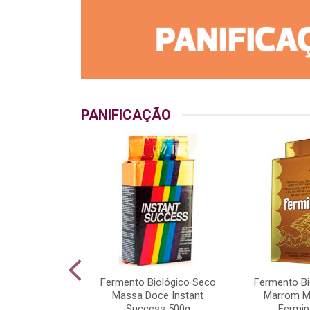
PANIFICAÇÃO
Pó Bakels Saco
Fermento Biológico Seco
Fermento Bi
5kg
Massa Doce Instant
Marrom M
Success 500g
Fermip