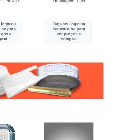
: 1 PACOTE
Embalagem: 1 UN
Embalage
 login ou
Faça seu login ou
Faça seu 
-se para
cadastre-se para
cadastre
eços e
ver preços e
ver pr
prar
comprar
comp