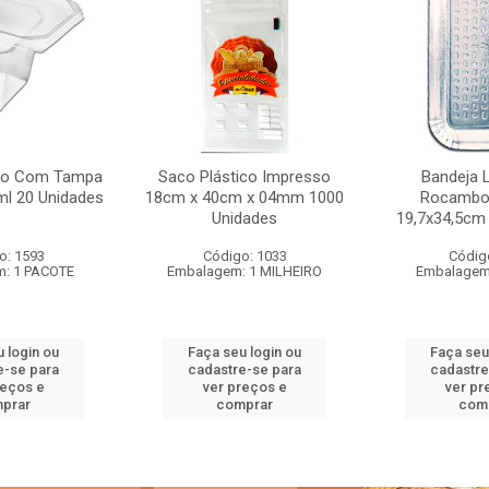
do Com Tampa
Saco Plástico Impresso
Bandeja 
ml 20 Unidades
18cm x 40cm x 04mm 1000
Rocambol
Unidades
19,7x34,5cm
o: 1593
Código: 1033
Códig
: 1 PACOTE
Embalagem: 1 MILHEIRO
Embalagem
 login ou
Faça seu login ou
Faça seu
e-se para
cadastre-se para
cadastre
reços e
ver preços e
ver pr
prar
comprar
com