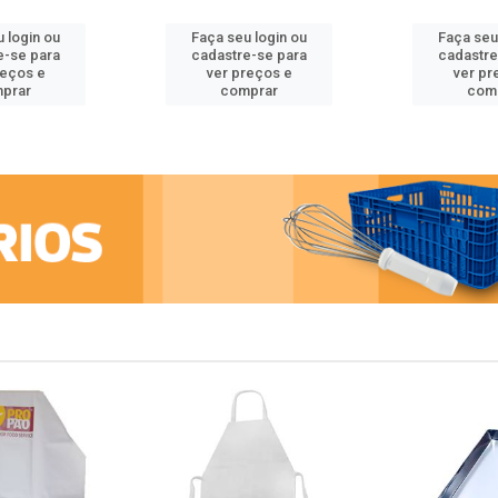
 login ou
Faça seu login ou
Faça seu
e-se para
cadastre-se para
cadastre
reços e
ver preços e
ver pr
prar
comprar
com