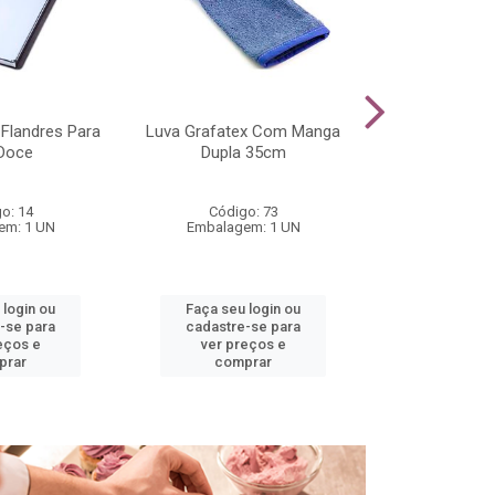
Flandres Para
Luva Grafatex Com Manga
Bandeja Para
Doce
Dupla 35cm
Alum
o: 14
Código: 73
Código
em: 1 UN
Embalagem: 1 UN
Embalage
 login ou
Faça seu login ou
Faça seu 
-se para
cadastre-se para
cadastre
eços e
ver preços e
ver pr
prar
comprar
comp