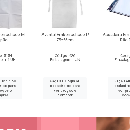
borrachado M
Avental Emborrachado P
Assadeira Em 
opão
75x56cm
Pão 
o: 5154
Código: 426
Códig
em: 1 UN
Embalagem: 1 UN
Embalag
 login ou
Faça seu login ou
Faça seu
e-se para
cadastre-se para
cadastre
reços e
ver preços e
ver pr
prar
comprar
com