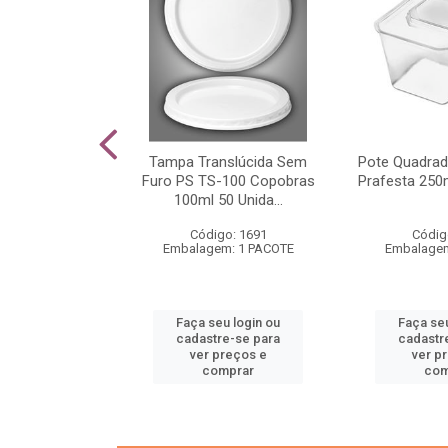
tia De Torta G
Tampa Translúcida Sem
Pote Quadra
anotek 300
Furo PS TS-100 Copobras
Prafesta 250
dades
100ml 50 Unida...
o: 1613
Código: 1691
Códig
m: 1 CAIXA
Embalagem: 1 PACOTE
Embalagem
u login ou
Faça seu login ou
Faça seu
e-se para
cadastre-se para
cadastr
reços e
ver preços e
ver p
mprar
comprar
com