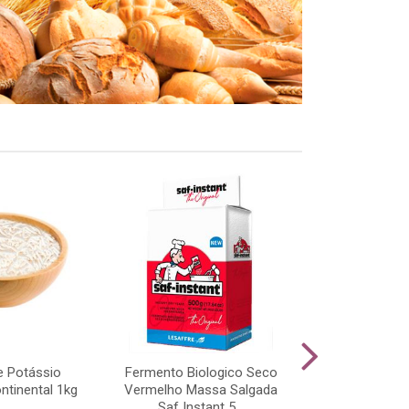
e Potássio
Fermento Biologico Seco
Z Top Bakel
ntinental 1kg
Vermelho Massa Salgada
Saf Instant 5...