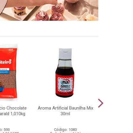
cio Chocolate
Aroma Artificial Baunilha Mix
Cobertura Cho
arald 1,010kg
30ml
Raspar e Cobr
o: 593
Código: 1083
Código