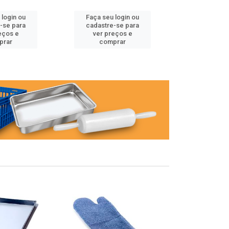
 login ou
Faça seu login ou
Faça seu 
-se para
cadastre-se para
cadastre
eços e
ver preços e
ver pr
prar
comprar
comp