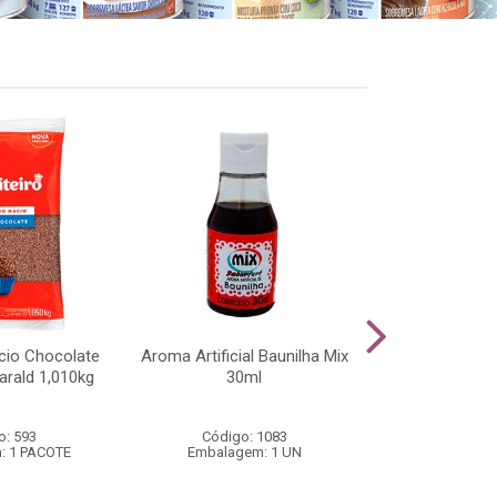
cio Chocolate
Aroma Artificial Baunilha Mix
Cobertura Cho
arald 1,010kg
30ml
Raspar e Cobr
o: 593
Código: 1083
Código
: 1 PACOTE
Embalagem: 1 UN
Embalage