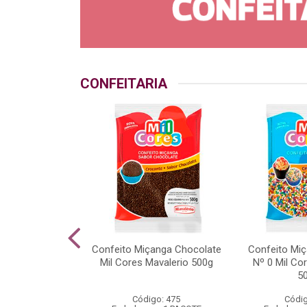
CONFEITARIA
o Crocante
Confeito Miçanga Chocolate
Confeito Miç
 Mil Cores
Mil Cores Mavalerio 500g
Nº 0 Mil Co
rio 500g
5
go: 538
Código: 475
Códig