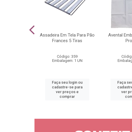
Chá Tramontina
Assadeira Em Tela Para Pão
Avental Em
âmina em Aço
Frances 5 Tiras
Pr
e Cab...
o: 5035
Código: 359
Códig
gem: 1 UN
Embalagem: 1 UN
Embalag
u login ou
Faça seu login ou
Faça seu
e-se para
cadastre-se para
cadastr
reços e
ver preços e
ver p
mprar
comprar
com