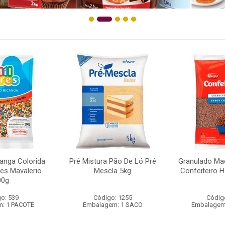
anga Colorida
Pré Mistura Pão De Ló Pré
Granulado Ma
res Mavalerio
Mescla 5kg
Confeiteiro H
00g
o: 539
Código: 1255
Códig
: 1 PACOTE
Embalagem: 1 SACO
Embalagem