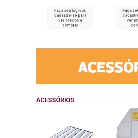
u login ou
Faça seu login ou
Faça seu
e-se para
cadastre-se para
cadastr
reços e
ver preços e
ver p
mprar
comprar
com
ACESSÓRIOS