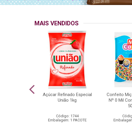
MAIS VENDIDOS
o Crocante
Açúcar Refinado Especial
Confeito Miç
 Mil Cores
União 1kg
Nº 0 Mil Co
rio 500g
5
go: 538
Código: 1744
Códig
m: 1 PACOTE
Embalagem: 1 PACOTE
Embalagem