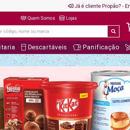
Já é cliente Propão? - En
Quem Somos
Lojas
taria
Descartáveis
Panificação