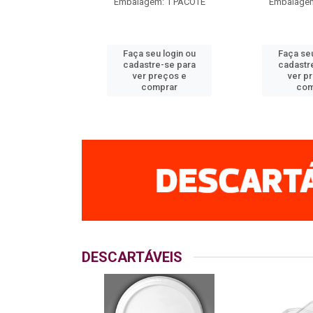
m: 1 PACOTE
Embalagem: 1 PACOTE
Embalagem
u login ou
Faça seu login ou
Faça seu
e-se para
cadastre-se para
cadastr
reços e
ver preços e
ver p
mprar
comprar
com
DESCARTÁVEIS