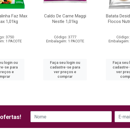
alinha Faz Max
Caldo De Carne Maggi
Batata Desi
ax 1,01kg
Nestle 1,01kg
Flocos Nut
go: 3750
Código: 3777
Código:
m: 1 PACOTE
Embalagem: 1 PACOTE
Embalagem:
eu login ou
Faça seu login ou
Faça seu 
re-se para
cadastre-se para
cadastre-
preços e
ver preços e
ver pre
mprar
comprar
comp
ofertas!