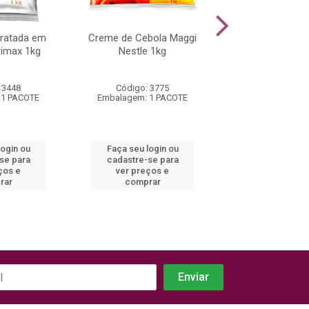
dratada em
Creme de Cebola Maggi
Caldo e Tempero 
rimax 1kg
Nestle 1kg
Mar Qualimax
 3448
Código: 3775
Código: 32
 1 PACOTE
Embalagem: 1 PACOTE
Embalagem: 1 
login ou
Faça seu login ou
Faça seu log
se para
cadastre-se para
cadastre-se
ços e
ver preços e
ver preços
rar
comprar
compra