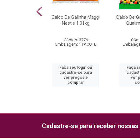
mi Glace Qualimax
Caldo De Galinha Maggi
Caldo De G
400g
Nestle 1,01kg
Qualim
ódigo: 998
Código: 3776
Códi
agem: 1 PACOTE
Embalagem: 1 PACOTE
Embalage
 seu login ou
Faça seu login ou
Faça s
astre-se para
cadastre-se para
cadast
er preços e
ver preços e
ver 
comprar
comprar
co
Cadastre-se para receber nossas 