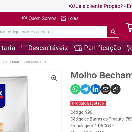
Já é cliente Propão? - En
Quem Somos
Lojas
taria
Descartáveis
Panificação
O BECHAMEL QUALIMAX 400G
Molho Becham
Produto Esgotado
Código: 996
Código de Barras do Produto: 7
Embalagem: 1 PACOTE