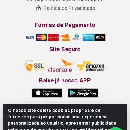
Política de Privacidade
Formas de Pagamento
Site Seguro
Baixe já nosso APP
O nosso site coleta cookies próprios e de
Propão - Rua Armando da Fonte, 91 - Maurício de
terceiros para proporcionar uma experiência
Nassau - Caruaru/PE - CEP 55012-025 - CNPJ
personalizada ao usuário, apresentar publicidade
24.407.389/0001-52
relevante de acordo com o seu perfil e melhorar a