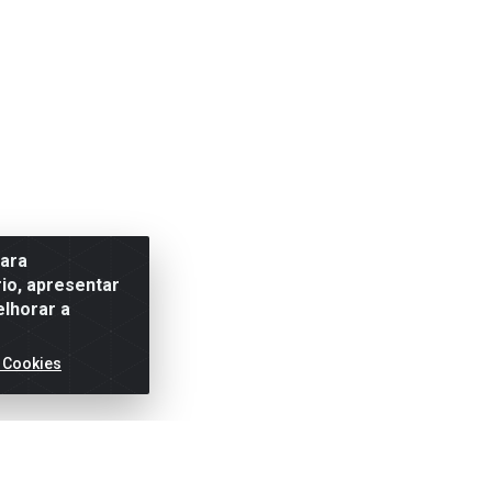
para
io, apresentar
elhorar a
 Cookies