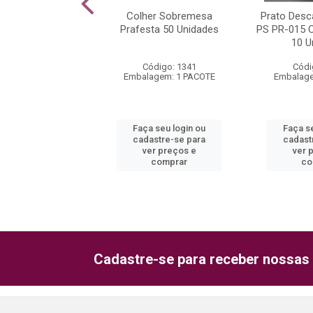
scartável Branco
Colher Sobremesa
Prato Desc
1 Copobras 21cm
Prafesta 50 Unidades
PS PR-015 
0 Unidades
10 U
ódigo: 3057
Código: 1341
Códi
agem: 1 PACOTE
Embalagem: 1 PACOTE
Embalage
 seu login ou
Faça seu login ou
Faça s
astre-se para
cadastre-se para
cadast
er preços e
ver preços e
ver 
comprar
comprar
co
Cadastre-se para receber nossas 