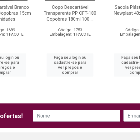
artável Branco
Copo Descartável
Sacola Plás
Copobras 15cm
Transparente PP CFT-180
Newplast 40
nidades
Copobras 180ml 100 ...
go: 1689
Código: 1753
Código:
m: 1 PACOTE
Embalagem: 1 PACOTE
Embalagem
eu login ou
Faça seu login ou
Faça seu 
re-se para
cadastre-se para
cadastre-
preços e
ver preços e
ver pre
mprar
comprar
comp
ofertas!