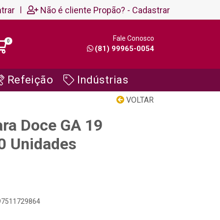
trar
|
Não é cliente Propão? - Cadastrar
Fale Conosco
0
(81) 99965-0054
Refeição
Indústrias
VOLTAR
ra Doce GA 19
0 Unidades
897511729864