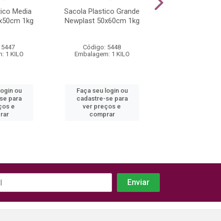
tico Media
Sacola Plastico Grande
Prato Descartáv
x50cm 1kg
Newplast 50x60cm 1kg
PS PR-018 Copo
10 Unidad
 5447
Código: 5448
Código: 16
: 1 KILO
Embalagem: 1 KILO
Embalagem: 1 
login ou
Faça seu login ou
Faça seu log
se para
cadastre-se para
cadastre-se
ços e
ver preços e
ver preços
rar
comprar
compra