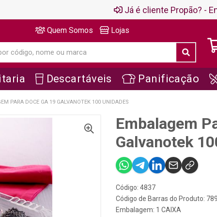
Já é cliente Propão? - En
Quem Somos
Lojas
taria
Descartáveis
Panificação
EM PARA DOCE GA 19 GALVANOTEK 100 UNIDADES
Embalagem Pa
Galvanotek 10
Código: 4837
Código de Barras do Produto: 7
Embalagem: 1 CAIXA