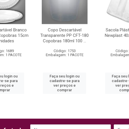
artável Branco
Copo Descartável
Sacola Plás
Copobras 15cm
Transparente PP CFT-180
Newplast 40
nidades
Copobras 180ml 100 ...
go: 1689
Código: 1753
Código:
m: 1 PACOTE
Embalagem: 1 PACOTE
Embalagem
eu login ou
Faça seu login ou
Faça seu 
re-se para
cadastre-se para
cadastre-
preços e
ver preços e
ver pre
mprar
comprar
comp