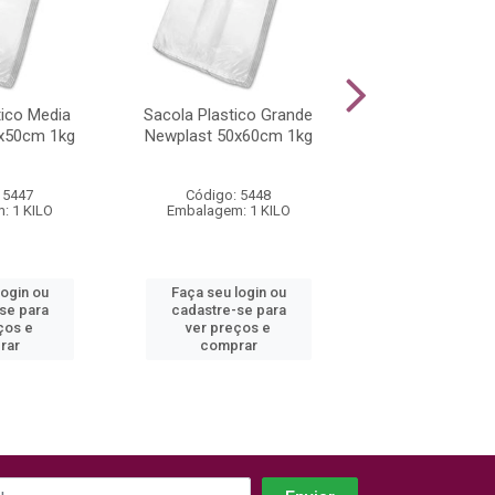
tico Media
Sacola Plastico Grande
Prato Descartáv
x50cm 1kg
Newplast 50x60cm 1kg
PS PR-018 Copo
10 Unidad
 5447
Código: 5448
Código: 16
: 1 KILO
Embalagem: 1 KILO
Embalagem: 1 
login ou
Faça seu login ou
Faça seu log
se para
cadastre-se para
cadastre-se
ços e
ver preços e
ver preços
rar
comprar
compra