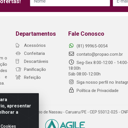
ofertas!
Departamentos
Fale Conosco
Acessórios
(81) 99965-0054
Confeitaria
contato@propao.com.br
om o
Descartáveis
Seg-Sex 8:00-12:00 - 14:00
ação
18:00h
Panificação
ades
Sáb 08:00-12:00h
ia e
Refeição
Siga nosso perfil no Insta
sa.
Política de Privacidade
para
io, apresentar
elhorar a
da Fonte, 91 - Maurício de Nassau - Caruaru/PE - CEP 55012-025 - C
 Cookies