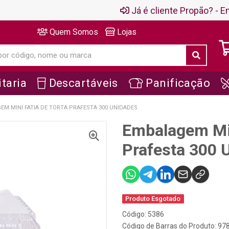
Já é cliente Propão? - En
Quem Somos
Lojas
taria
Descartáveis
Panificação
EM MINI FATIA DE TORTA PRAFESTA 300 UNIDADES
Embalagem Min
Prafesta 300 
Produto Esgotado
Código: 5386
Código de Barras do Produto: 9