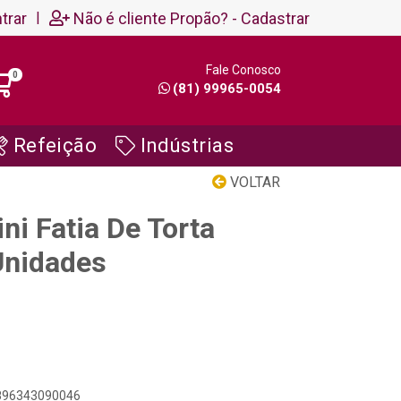
trar
|
Não é cliente Propão? - Cadastrar
Fale Conosco
0
(81) 99965-0054
Refeição
Indústrias
VOLTAR
i Fatia De Torta
Unidades
7896343090046