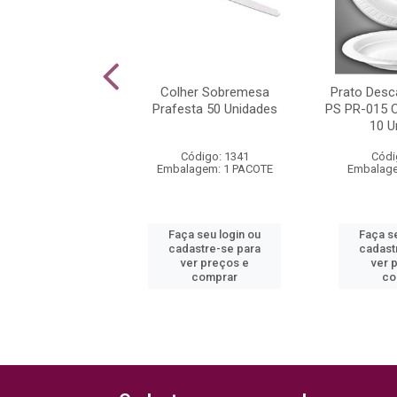
scartável Branco
Colher Sobremesa
Prato Desc
1 Copobras 21cm
Prafesta 50 Unidades
PS PR-015 
0 Unidades
10 U
ódigo: 3057
Código: 1341
Códi
agem: 1 PACOTE
Embalagem: 1 PACOTE
Embalage
 seu login ou
Faça seu login ou
Faça s
astre-se para
cadastre-se para
cadast
er preços e
ver preços e
ver 
comprar
comprar
co