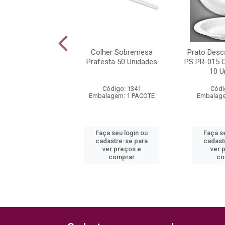
astico para Lixo
Colher Sobremesa
Prato Desc
L Plast 200 litros
Prafesta 50 Unidades
PS PR-015 
5kg
10 U
ódigo: 5521
Código: 1341
Códi
lagem: 1 KILO
Embalagem: 1 PACOTE
Embalage
 seu login ou
Faça seu login ou
Faça s
astre-se para
cadastre-se para
cadast
er preços e
ver preços e
ver 
comprar
comprar
co