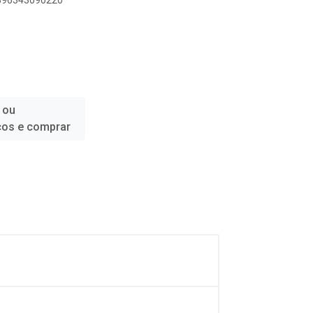
7896343090220
 ou
ços e comprar