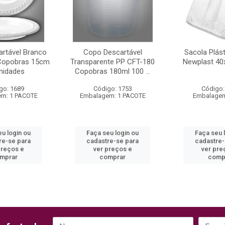
artável Branco
Copo Descartável
Sacola Plás
Copobras 15cm
Transparente PP CFT-180
Newplast 40
nidades
Copobras 180ml 100 ...
go: 1689
Código: 1753
Código:
m: 1 PACOTE
Embalagem: 1 PACOTE
Embalagem
eu login ou
Faça seu login ou
Faça seu 
re-se para
cadastre-se para
cadastre-
preços e
ver preços e
ver pre
mprar
comprar
comp