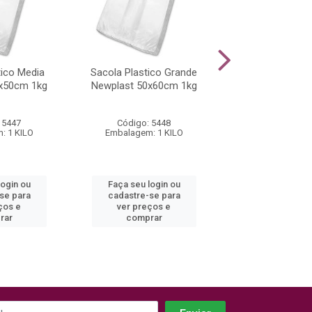
tico Media
Sacola Plastico Grande
Prato Descartáv
x50cm 1kg
Newplast 50x60cm 1kg
PS PR-018 Copo
10 Unidad
 5447
Código: 5448
Código: 16
: 1 KILO
Embalagem: 1 KILO
Embalagem: 1 
login ou
Faça seu login ou
Faça seu log
se para
cadastre-se para
cadastre-se
ços e
ver preços e
ver preços
rar
comprar
compra