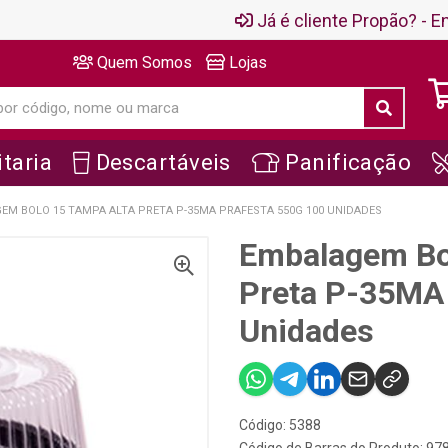
Já é cliente Propão? - En
Quem Somos
Lojas
taria
Descartáveis
Panificação
EM BOLO 15 TAMPA ALTA PRETA P-35MA PRAFESTA 550G 100 UNIDADES
Embalagem Bo
Preta P-35MA 
Unidades
Código: 5388