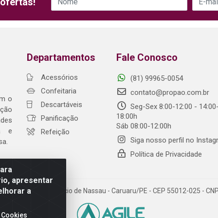
ofertas!
Departamentos
Fale Conosco
Acessórios
(81) 99965-0054
Confeitaria
contato@propao.com.br
om o
Descartáveis
Seg-Sex 8:00-12:00 - 14:00
ação
18:00h
Panificação
ades
Sáb 08:00-12:00h
ia e
Refeição
Siga nosso perfil no Insta
sa.
Política de Privacidade
para
io, apresentar
elhorar a
da Fonte, 91 - Maurício de Nassau - Caruaru/PE - CEP 55012-025 - C
 Cookies