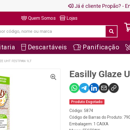
Já é cliente Propão? - En
Quem Somos
Lojas
taria
Descartáveis
Panificação
ZE UHT FESTPAN 1LT
Easilly Glaze 
Produto Esgotado
Código: 5874
Código de Barras do Produto: 7
Embalagem: 1 CAIXA