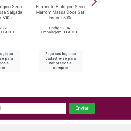
lógico Seco
Fermento Biológico Seco
Complexo Super 
sa Salgada
Marrom Massa Doce Saf
Dose 50
n 500g
Instant 500g
: 72
Código: 3043
Código: 3
 1 PACOTE
Embalagem: 1 PACOTE
Embalagem: 1 
login ou
Faça seu login ou
Faça seu log
se para
cadastre-se para
cadastre-se
ços e
ver preços e
ver preços
rar
comprar
compra