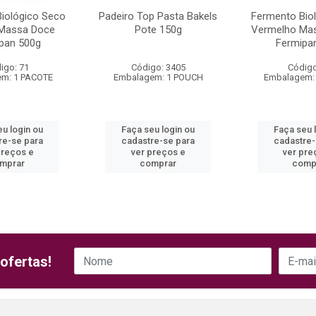
iológico Seco
Padeiro Top Pasta Bakels
Fermento Bio
Massa Doce
Pote 150g
Vermelho Mas
pan 500g
Fermipa
igo: 71
Código: 3405
Código
m: 1 PACOTE
Embalagem: 1 POUCH
Embalagem:
eu login ou
Faça seu login ou
Faça seu 
re-se para
cadastre-se para
cadastre-
preços e
ver preços e
ver pre
mprar
comprar
comp
ofertas!