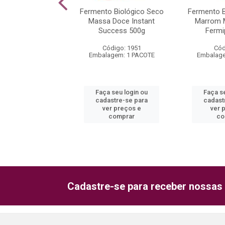
nte Mix Bakels 5L
Fermento Biológico Seco
Fermento B
Massa Doce Instant
Marrom 
Success 500g
Fermi
ódigo: 3426
Código: 1951
Cód
gem: 1 BOMBONA
Embalagem: 1 PACOTE
Embalage
 seu login ou
Faça seu login ou
Faça s
astre-se para
cadastre-se para
cadast
er preços e
ver preços e
ver 
comprar
comprar
co
Cadastre-se para receber nossas 