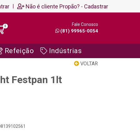
trar
|
Não é cliente Propão? - Cadastrar
Fale Conosco
0
(81) 99965-0054
Refeição
Indústrias
VOLTAR
Uht Festpan 1lt
908139102561