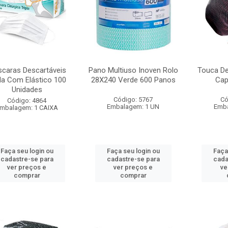
caras Descartáveis
Pano Multiuso Inoven Rolo
Touca De
pla Com Elástico 100
28X240 Verde 600 Panos
Cap
Unidades
Código: 5767
Có
Código: 4864
Embalagem: 1 UN
Emba
mbalagem: 1 CAIXA
Faça seu login ou
Faça seu login ou
Faça
cadastre-se para
cadastre-se para
cada
ver preços e
ver preços e
ve
comprar
comprar