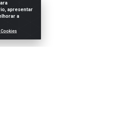
para
io, apresentar
elhorar a
 Cookies
ertas!