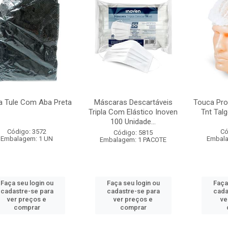
a Tule Com Aba Preta
Máscaras Descartáveis
Touca Pro
Tripla Com Elástico Inoven
Tnt Tal
100 Unidade...
Código: 3572
Có
Código: 5815
Embalagem: 1 UN
Embala
Embalagem: 1 PACOTE
Faça seu login ou
Faça seu login ou
Faça
cadastre-se para
cadastre-se para
cada
ver preços e
ver preços e
ve
comprar
comprar