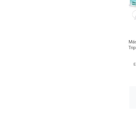
Más
Tri
E