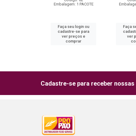
gem: 1 UNIDADE
Embalagem: 1 PACOTE
Embalage
 seu login ou
Faça seu login ou
Faça s
astre-se para
cadastre-se para
cadast
er preços e
ver preços e
ver 
comprar
comprar
co
Cadastre-se para receber nossas 