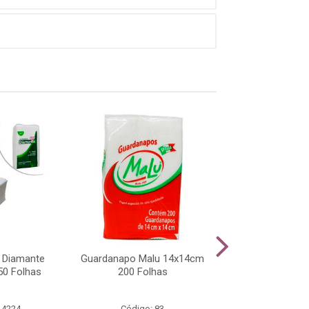
 Diamante
Guardanapo Malu 14x14cm
Guardanapo Gold
0 Folhas
200 Folhas
14x14cm 200 
 4224
Código: 83
Código: 46