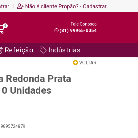
trar
|
Não é cliente Propão? - Cadastrar
Fale Conosco
0
(81) 99965-0054
Refeição
Indústrias
VOLTAR
a Redonda Prata
10 Unidades
899895724879