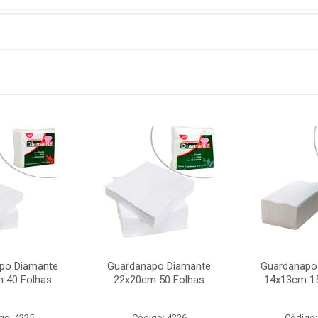
po Diamante
Guardanapo Diamante
Guardanapo
 40 Folhas
22x20cm 50 Folhas
14x13cm 15
go: 4225
Código: 4226
Código: