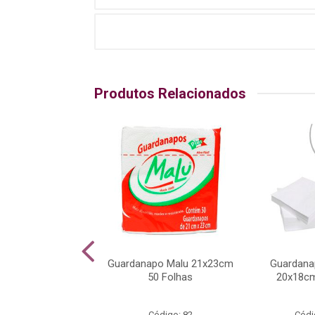
Produtos Relacionados
oard Redondo
Guardanapo Malu 21x23cm
Guardana
26cm 10 unidades
50 Folhas
20x18cm
ódigo: 5314
Código: 82
Códi