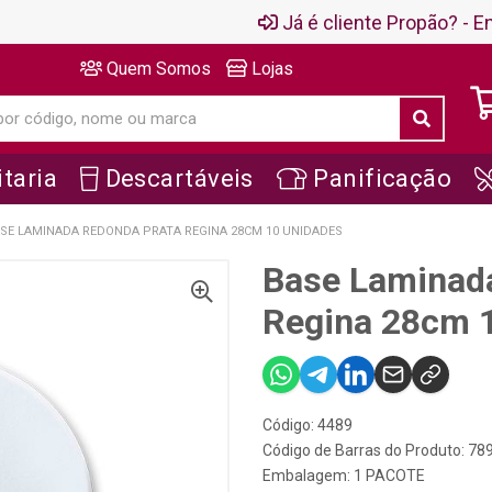
Já é cliente Propão? - En
Quem Somos
Lojas
taria
Descartáveis
Panificação
SE LAMINADA REDONDA PRATA REGINA 28CM 10 UNIDADES
Base Laminad
Regina 28cm 
Código: 4489
Código de Barras do Produto: 7
Embalagem: 1 PACOTE