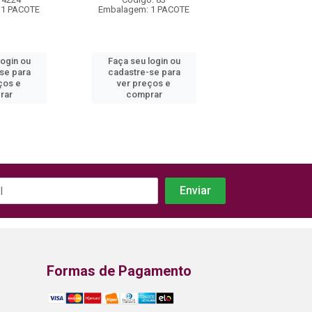
 1 PACOTE
Embalagem: 1 PACOTE
Embalagem: 1 
login ou
Faça seu login ou
Faça seu log
se para
cadastre-se para
cadastre-se
ços e
ver preços e
ver preços
rar
comprar
compra
Formas de Pagamento