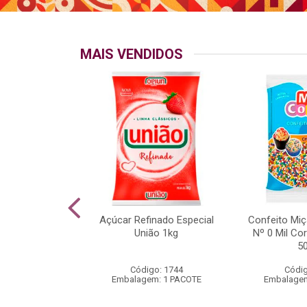
MAIS VENDIDOS
o Crocante
Açúcar Refinado Especial
Confeito Miç
 Mil Cores
União 1kg
Nº 0 Mil Co
rio 500g
5
go: 538
Código: 1744
Códig
m: 1 PACOTE
Embalagem: 1 PACOTE
Embalagem