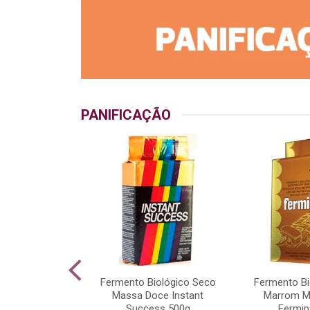
PANIFICAÇÃO
Pó Bakels Saco
Fermento Biológico Seco
Fermento Bi
5kg
Massa Doce Instant
Marrom M
Success 500g
Fermip