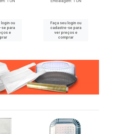
em: 1 UN
Embalagem: 1 UN
Embalage
 login ou
Faça seu login ou
Faça seu 
-se para
cadastre-se para
cadastre
eços e
ver preços e
ver pr
prar
comprar
comp