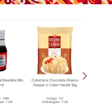
al Baunilha Mix
Cobertura Chocolate Branco
Chocolate Ao 
ml
Raspar e Cobrir Harald 5kg
Harald 
: 1083
Código: 151
Código
em: 1 UN
Embalagem: 1 UN
Embalage