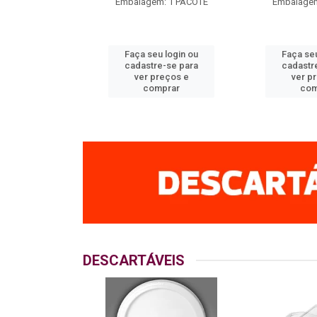
m: 1 PACOTE
Embalagem: 1 PACOTE
Embalagem
u login ou
Faça seu login ou
Faça seu
e-se para
cadastre-se para
cadastr
reços e
ver preços e
ver p
mprar
comprar
com
DESCARTÁVEIS