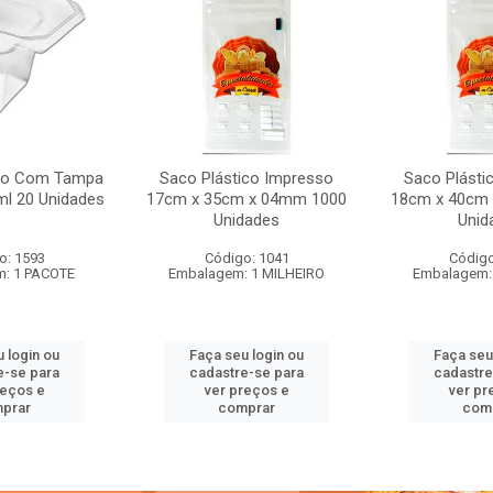
do Com Tampa
Saco Plástico Impresso
Saco Plásti
ml 20 Unidades
17cm x 35cm x 04mm 1000
18cm x 40cm
Unidades
Unid
o: 1593
Código: 1041
Código
: 1 PACOTE
Embalagem: 1 MILHEIRO
Embalagem:
 login ou
Faça seu login ou
Faça seu
e-se para
cadastre-se para
cadastre
reços e
ver preços e
ver pr
prar
comprar
com