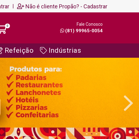
trar
|
Não é cliente Propão? - Cadastrar
Fale Conosco
0
(81) 99965-0054
Refeição
Indústrias