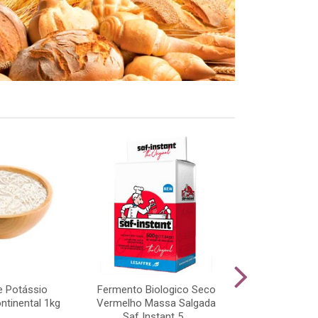
e Potássio
Fermento Biologico Seco
Z Top Bakel
ntinental 1kg
Vermelho Massa Salgada
Saf Instant 5...