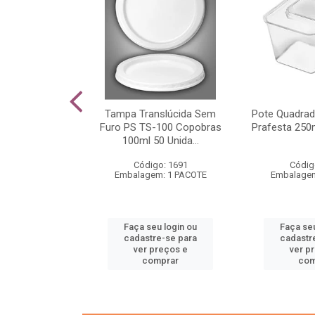
tia De Torta G
Tampa Translúcida Sem
Pote Quadra
anotek 300
Furo PS TS-100 Copobras
Prafesta 250
dades
100ml 50 Unida...
o: 1613
Código: 1691
Códig
m: 1 CAIXA
Embalagem: 1 PACOTE
Embalagem
u login ou
Faça seu login ou
Faça seu
e-se para
cadastre-se para
cadastr
reços e
ver preços e
ver p
mprar
comprar
com