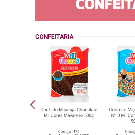
CONFEITARIA
o Crocante
Confeito Miçanga Chocolate
Confeito Miç
 Mil Cores
Mil Cores Mavalerio 500g
Nº 0 Mil Co
rio 500g
5
go: 538
Código: 475
Códig