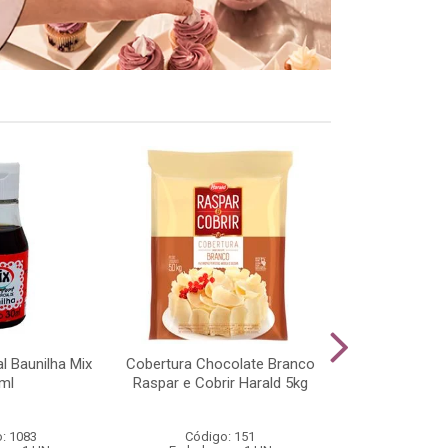
al Baunilha Mix
Cobertura Chocolate Branco
Chocolate Ao 
ml
Raspar e Cobrir Harald 5kg
Harald 
: 1083
Código: 151
Código