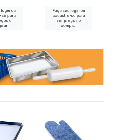
 login ou
Faça seu login ou
Faça seu 
-se para
cadastre-se para
cadastre
eços e
ver preços e
ver pr
prar
comprar
comp