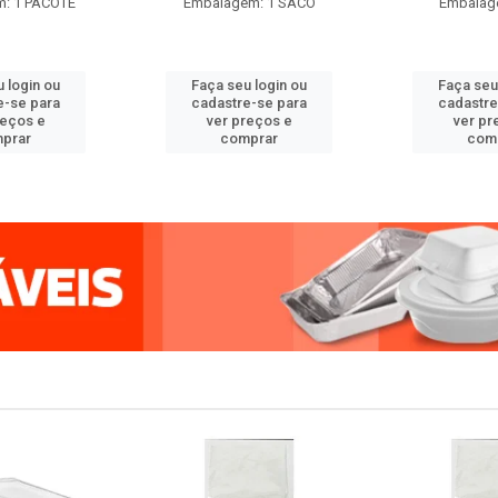
: 1 PACOTE
Embalagem: 1 SACO
Embalag
 login ou
Faça seu login ou
Faça seu
e-se para
cadastre-se para
cadastre
reços e
ver preços e
ver pr
prar
comprar
com