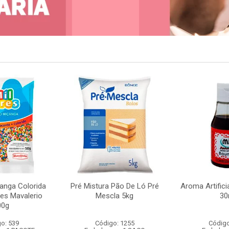
anga Colorida
Pré Mistura Pão De Ló Pré
Aroma Artifici
res Mavalerio
Mescla 5kg
30
00g
o: 539
Código: 1255
Código