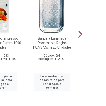
co Impresso
Bandeja Laminada
Bandeja CRL-
 x 04mm 1000
Rocambole Regina
275x150x
ades
19,7x34,5cm 20 Unidades
Unid
: 1033
Código: 568
Código
 1 MILHEIRO
Embalagem: 1 PACOTE
Embalagem
 login ou
Faça seu login ou
Faça seu 
-se para
cadastre-se para
cadastre
eços e
ver preços e
ver pr
prar
comprar
comp