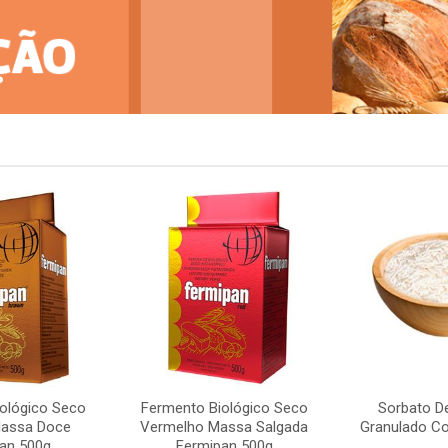
ológico Seco
Fermento Biológico Seco
Sorbato D
assa Doce
Vermelho Massa Salgada
Granulado Co
an 500g
Fermipan 500g