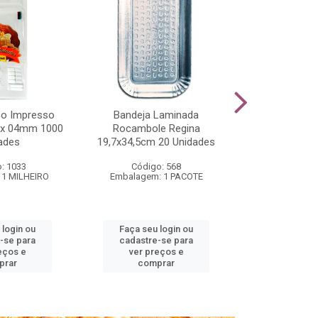
co Impresso
Bandeja Laminada
Bandeja CRL-
 x 04mm 1000
Rocambole Regina
275x150x
ades
19,7x34,5cm 20 Unidades
Unid
: 1033
Código: 568
Código
 1 MILHEIRO
Embalagem: 1 PACOTE
Embalagem
 login ou
Faça seu login ou
Faça seu 
-se para
cadastre-se para
cadastre
eços e
ver preços e
ver pr
prar
comprar
comp