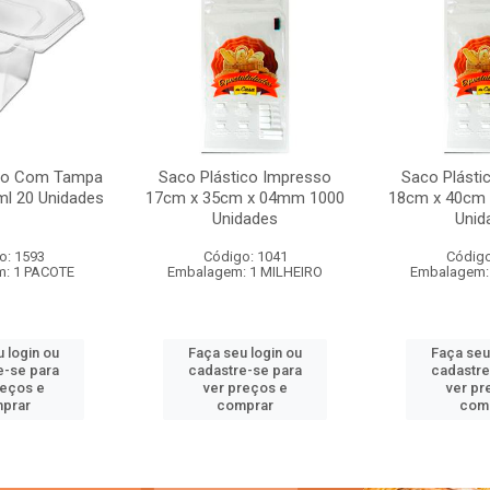
do Com Tampa
Saco Plástico Impresso
Saco Plásti
ml 20 Unidades
17cm x 35cm x 04mm 1000
18cm x 40cm
Unidades
Unid
o: 1593
Código: 1041
Código
: 1 PACOTE
Embalagem: 1 MILHEIRO
Embalagem:
 login ou
Faça seu login ou
Faça seu
e-se para
cadastre-se para
cadastre
reços e
ver preços e
ver pr
prar
comprar
com