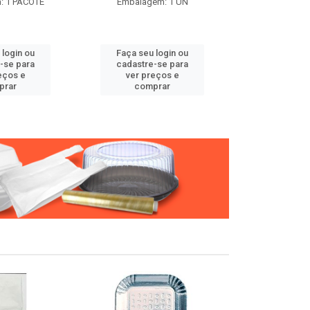
: 1 PACOTE
Embalagem: 1 UN
Embalage
 login ou
Faça seu login ou
Faça seu 
-se para
cadastre-se para
cadastre
eços e
ver preços e
ver pr
prar
comprar
comp