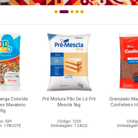
anga Colorida
Pré Mistura Pão De Ló Pré
Granulado Ma
res Mavalerio
Mescla 5kg
Confeiteiro H
00g
o: 539
Código: 1255
Códig
: 1 PACOTE
Embalagem: 1 SACO
Embalagem