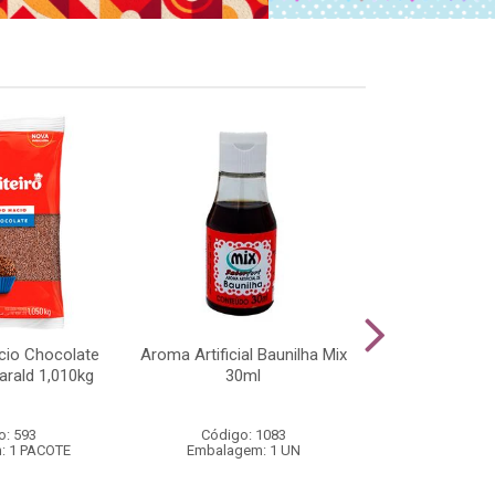
cio Chocolate
Aroma Artificial Baunilha Mix
Cobertura Cho
arald 1,010kg
30ml
Raspar e Cobr
o: 593
Código: 1083
Código
: 1 PACOTE
Embalagem: 1 UN
Embalage