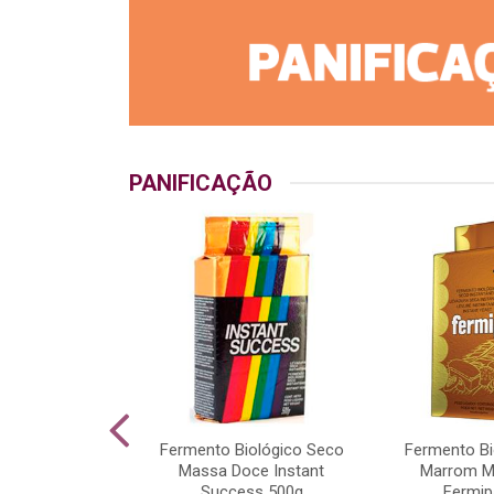
PANIFICAÇÃO
Pó Bakels Saco
Fermento Biológico Seco
Fermento Bi
5kg
Massa Doce Instant
Marrom M
Success 500g
Fermip