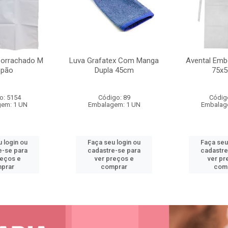
borrachado M
Luva Grafatex Com Manga
Avental Emb
opão
Dupla 45cm
75x
o: 5154
Código: 89
Códig
em: 1 UN
Embalagem: 1 UN
Embalag
 login ou
Faça seu login ou
Faça seu
e-se para
cadastre-se para
cadastre
reços e
ver preços e
ver pr
prar
comprar
com