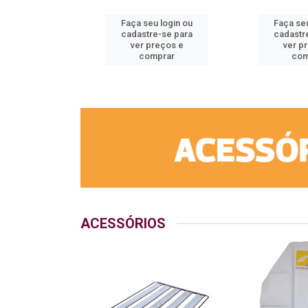
u login ou
Faça seu login ou
Faça seu
e-se para
cadastre-se para
cadastr
reços e
ver preços e
ver p
mprar
comprar
com
ACESSÓRIOS