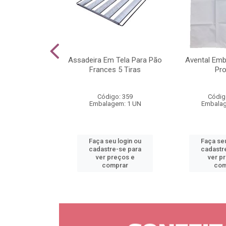
Chá Tramontina
Assadeira Em Tela Para Pão
Avental Em
âmina em Aço
Frances 5 Tiras
Pr
e Cab...
o: 5035
Código: 359
Códig
gem: 1 UN
Embalagem: 1 UN
Embalag
u login ou
Faça seu login ou
Faça seu
e-se para
cadastre-se para
cadastr
reços e
ver preços e
ver p
mprar
comprar
com