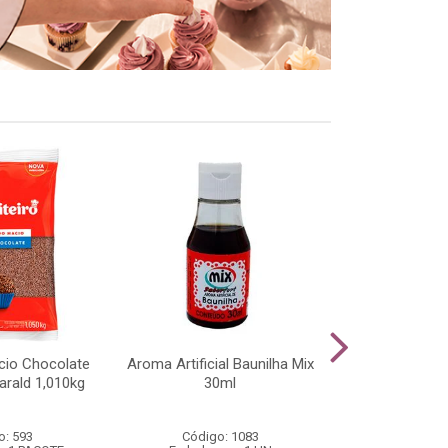
cio Chocolate
Aroma Artificial Baunilha Mix
Cobertura Cho
arald 1,010kg
30ml
Raspar e Cobr
o: 593
Código: 1083
Código