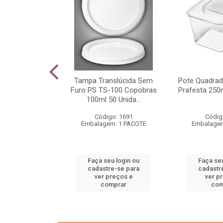
tia De Torta G
Tampa Translúcida Sem
Pote Quadra
anotek 300
Furo PS TS-100 Copobras
Prafesta 250
dades
100ml 50 Unida...
o: 1613
Código: 1691
Códig
m: 1 CAIXA
Embalagem: 1 PACOTE
Embalagem
u login ou
Faça seu login ou
Faça seu
e-se para
cadastre-se para
cadastr
reços e
ver preços e
ver p
mprar
comprar
com