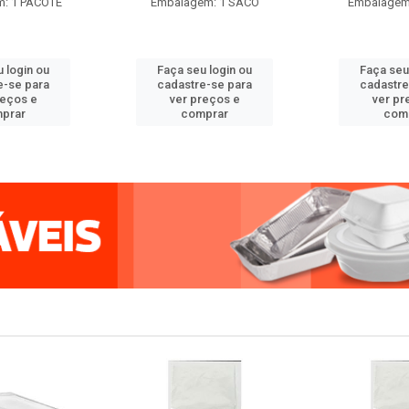
: 1 PACOTE
Embalagem: 1 SACO
Embalagem
 login ou
Faça seu login ou
Faça seu
e-se para
cadastre-se para
cadastre
reços e
ver preços e
ver pr
prar
comprar
com