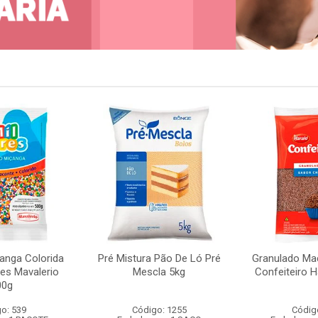
anga Colorida
Pré Mistura Pão De Ló Pré
Granulado Ma
res Mavalerio
Mescla 5kg
Confeiteiro H
00g
o: 539
Código: 1255
Códig