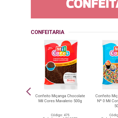
CONFEITARIA
o Crocante
Confeito Miçanga Chocolate
Confeito Miç
 Mil Cores
Mil Cores Mavalerio 500g
Nº 0 Mil Co
rio 500g
5
go: 538
Código: 475
Códig