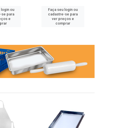
 login ou
Faça seu login ou
Faça seu 
-se para
cadastre-se para
cadastre
eços e
ver preços e
ver pr
prar
comprar
comp