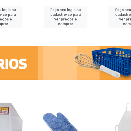
 login ou
Faça seu login ou
Faça seu
e-se para
cadastre-se para
cadastre
reços e
ver preços e
ver pr
prar
comprar
com