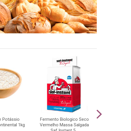
e Potássio
Fermento Biologico Seco
Z Top Bakel
ntinental 1kg
Vermelho Massa Salgada
Saf Instant 5...