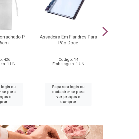
orrachado P
Assadeira Em Flandres Para
Luva Grafate
56cm
Pão Doce
Dupla
o: 426
Código: 14
Códig
em: 1 UN
Embalagem: 1 UN
Embalage
 login ou
Faça seu login ou
Faça seu 
-se para
cadastre-se para
cadastre
eços e
ver preços e
ver pr
prar
comprar
comp