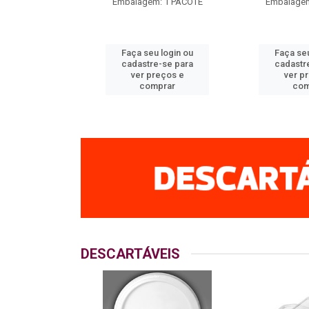
m: 1 PACOTE
Embalagem: 1 PACOTE
Embalagem
u login ou
Faça seu login ou
Faça seu
e-se para
cadastre-se para
cadastr
reços e
ver preços e
ver p
mprar
comprar
com
DESCARTÁVEIS